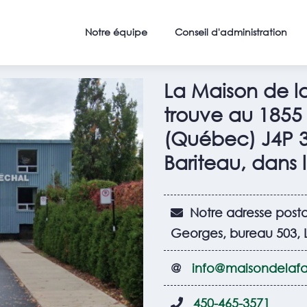
Nous contacter
Notre équipe
Conseil d'administration
La Maison de l
trouve au
1855 
(Québec) J4P 
Bariteau, dans 
Notre adresse posta
Georges, bureau 503,
@
info@maisondelafa
450-465-3571